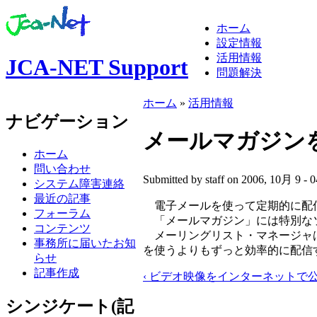
ホーム
設定情報
活用情報
JCA-NET Support
問題解決
ホーム
»
活用情報
ナビゲーション
メールマガジン
ホーム
問い合わせ
Submitted by staff on 2006, 10月 9 - 0
システム障害連絡
最近の記事
電子メールを使って定期的に配信
フォーラム
「メールマガジン」には特別なソ
コンテンツ
メーリングリスト・マネージャは
事務所に届いたお知
を使うよりもずっと効率的に配信
らせ
記事作成
‹ ビデオ映像をインターネットで
シンジケート(記