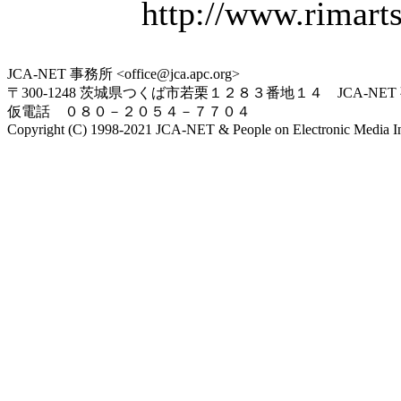
http://www.rimarts
JCA-NET 事務所 <office@jca.apc.org>
〒300-1248 茨城県つくば市若栗１２８３番地１４ JCA-NET
仮電話 ０８０－２０５４－７７０４
Copyright (C) 1998-2021 JCA-NET & People on Electronic Media Inc.