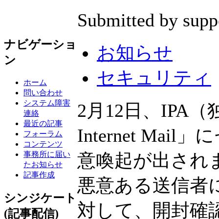
Submitted by supp
ナビゲーショ
お知らせ
ン
セキュリティ
ホーム
問い合わせ
システム障害
2月12日、IPA
連絡
最近の記事
Internet 
フォーラム
コンテンツ
事務所に届い
意喚起が出され
たお知らせ
記事作成
悪意ある送信者
シンジケート
対して、開封確
(記事配信)