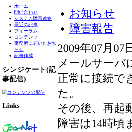
ホーム
お知らせ
問い合わせ
システム障害連絡
最近の記事
障害報告
フォーラム
コンテンツ
事務所に届いたお知
2009年07月0
らせ
記事作成
メールサーバ
シンジケート(記
正常に接続で
事配信)
た。
Links
その後、再起
障害は14時