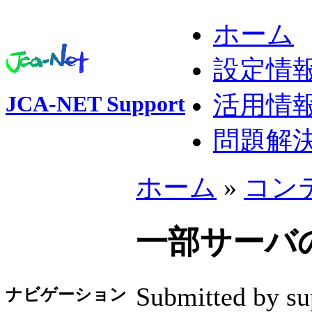
ホーム
設定情
活用情
JCA-NET Support
問題解
ホーム
»
コン
一部サーバの障
Submitted by su
ナビゲーション