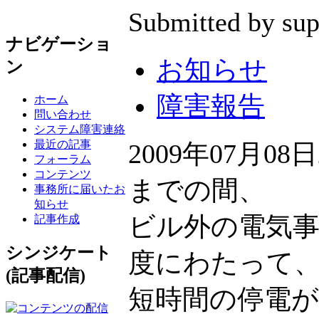
Submitted by sup
ナビゲーショ
お知らせ
ン
障害報告
ホーム
問い合わせ
システム障害連絡
最近の記事
2009年07月0
フォーラム
コンテンツ
までの間、
事務所に届いたお
知らせ
ビル外の電気事
記事作成
シンジケート
度にわたって
(記事配信)
短時間の停電