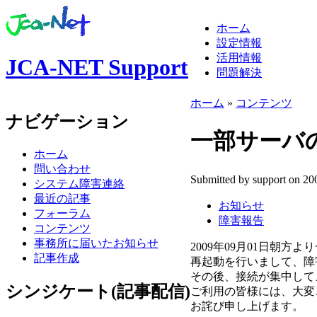
ホーム
設定情報
活用情報
JCA-NET Support
問題解決
ホーム
»
コンテンツ
ナビゲーション
一部サーバの障
ホーム
問い合わせ
Submitted by support on 20
システム障害連絡
最近の記事
お知らせ
フォーラム
障害報告
コンテンツ
事務所に届いたお知らせ
2009年09月01日朝
記事作成
再起動を行いまして、障
その後、接続が集中して
シンジケート(記事配信)
ご利用の皆様には、大変
お詫び申し上げます。