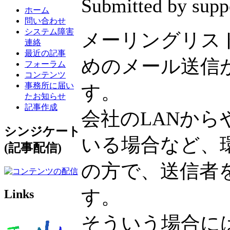
Submitted by supp
ホーム
問い合わせ
システム障害
メーリングリス
連絡
最近の記事
めのメール送信
フォーラム
コンテンツ
事務所に届い
す。
たお知らせ
記事作成
会社のLANか
シンジケート
いる場合など、
(記事配信)
の方で、送信者
す。
Links
そういう場合に