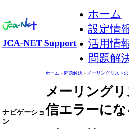
ホーム
設定情
活用情
JCA-NET Support
問題解
ホーム
»
問題解決
»
メーリングリストの
メーリングリ
信エラーにな
ナビゲーショ
ン