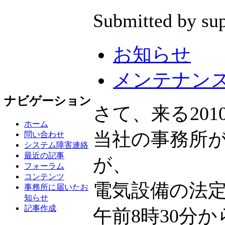
Submitted by sup
お知らせ
メンテナン
ナビゲーション
さて、来る201
ホーム
当社の事務所
問い合わせ
システム障害連絡
最近の記事
が、
フォーラム
コンテンツ
電気設備の法
事務所に届いたお
知らせ
記事作成
午前8時30分