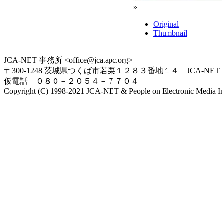
»
Original
Thumbnail
JCA-NET 事務所 <office@jca.apc.org>
〒300-1248 茨城県つくば市若栗１２８３番地１４ JCA-NET
仮電話 ０８０－２０５４－７７０４
Copyright (C) 1998-2021 JCA-NET & People on Electronic Media Inc.