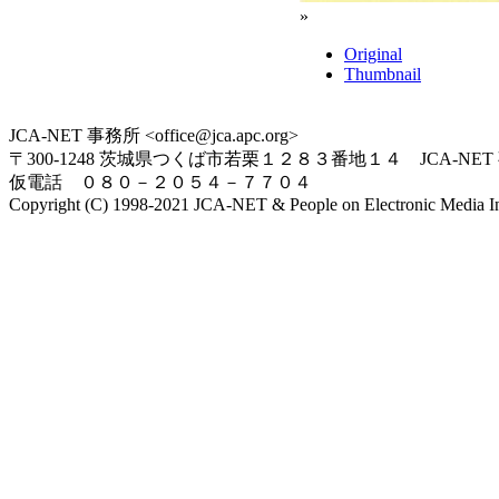
»
Original
Thumbnail
JCA-NET 事務所 <office@jca.apc.org>
〒300-1248 茨城県つくば市若栗１２８３番地１４ JCA-NET
仮電話 ０８０－２０５４－７７０４
Copyright (C) 1998-2021 JCA-NET & People on Electronic Media Inc.