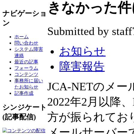
きなかった件
ナビゲーショ
ン
Submitted by staff
ホーム
問い合わせ
お知らせ
システム障害
連絡
最近の記事
障害報告
フォーラム
コンテンツ
事務所に届い
JCA-NETのメールサ
たお知らせ
記事作成
2022年2月以降、IPv
シンジケート
方が振られており
(記事配信)
メールサーバーで