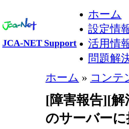
ホーム
設定情
活用情
JCA-NET Support
問題解
ホーム
»
コンテ
[障害報告][解消
のサーバーに