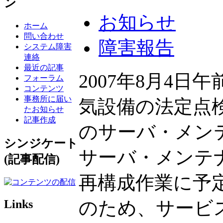
ン
お知らせ
ホーム
問い合わせ
障害報告
システム障害
連絡
最近の記事
2007年8月4日
フォーラム
コンテンツ
事務所に届い
気設備の法定点検
たお知らせ
記事作成
のサーバ・メン
シンジケート
サーバ・メンテ
(記事配信)
再構成作業に予
Links
のため、サービス