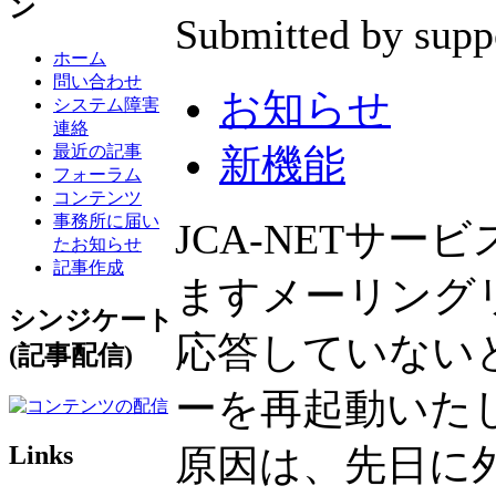
ン
Submitted by supp
ホーム
問い合わせ
お知らせ
システム障害
連絡
最近の記事
新機能
フォーラム
コンテンツ
事務所に届い
JCA-NETサ
たお知らせ
記事作成
ますメーリング
シンジケート
応答していない
(記事配信)
ーを再起動いた
Links
原因は、先日に