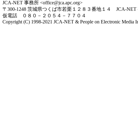
JCA-NET 事務所 <office@jca.apc.org>
〒300-1248 茨城県つくば市若栗１２８３番地１４ JCA-NET
仮電話 ０８０－２０５４－７７０４
Copyright (C) 1998-2021 JCA-NET & People on Electronic Media Inc.