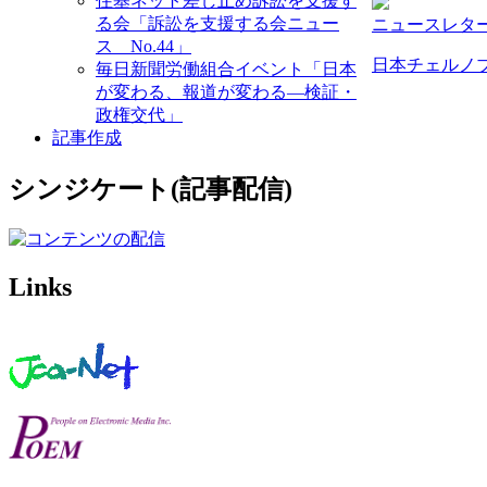
住基ネット差し止め訴訟を支援す
る会「訴訟を支援する会ニュー
ニュースレタ
ス No.44」
日本チェルノ
毎日新聞労働組合イベント「日本
が変わる、報道が変わる—検証・
政権交代」
記事作成
シンジケート(記事配信)
Links