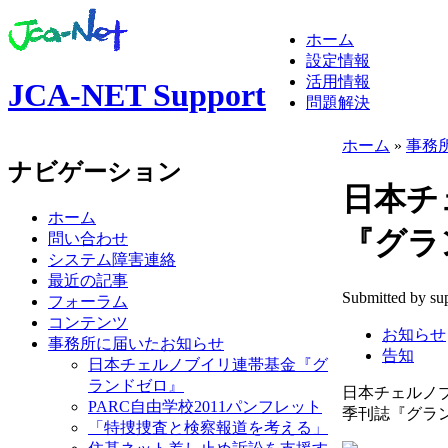
ホーム
設定情報
活用情報
JCA-NET Support
問題解決
ホーム
»
事務
ナビゲーション
日本チ
ホーム
『グラ
問い合わせ
システム障害連絡
最近の記事
Submitted by su
フォーラム
コンテンツ
お知らせ
事務所に届いたお知らせ
告知
日本チェルノブイリ連帯基金『グ
ランドゼロ』
日本チェルノ
PARC自由学校2011パンフレット
季刊誌『グラ
「特捜捜査と検察報道を考える」