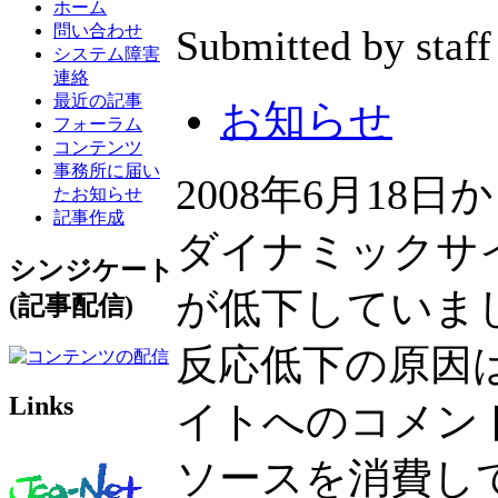
ホーム
問い合わせ
Submitted by staff
システム障害
連絡
最近の記事
お知らせ
フォーラム
コンテンツ
事務所に届い
2008年6月18日からh
たお知らせ
記事作成
ダイナミックサイト
シンジケート
が低下していま
(記事配信)
反応低下の原因は
Links
イトへのコメン
ソースを消費し