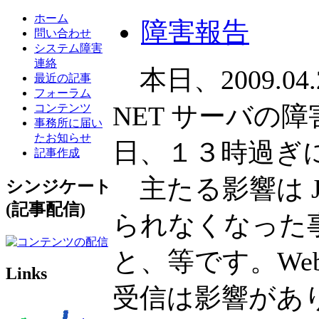
ホーム
障害報告
問い合わせ
システム障害
連絡
本日、2009.04
最近の記事
フォーラム
NET サーバの
コンテンツ
事務所に届い
たお知らせ
日、１３時過ぎ
記事作成
主たる影響は JCA
シンジケート
(記事配信)
られなくなった事、M
と、等です。Web Pu
Links
受信は影響があ