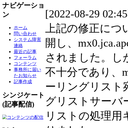
ナビゲーショ
[2022-08-29 02:4
ン
上記の修正につ
ホーム
問い合わせ
開し、mx0.jca.
システム障害
連絡
最近の記事
されました。し
フォーラム
コンテンツ
不十分であり、mx0
事務所に届い
たお知らせ
記事作成
ーリングリスト
シンジケート
グリストサーバ
(記事配信)
リストの処理用