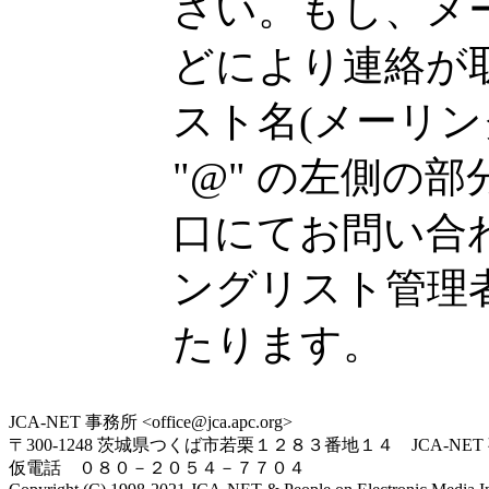
さい。もし、メ
どにより連絡が
スト名(メーリ
"@" の左側の
口にてお問い合
ングリスト管理
たります。
JCA-NET 事務所 <office@jca.apc.org>
〒300-1248 茨城県つくば市若栗１２８３番地１４ JCA-NET
仮電話 ０８０－２０５４－７７０４