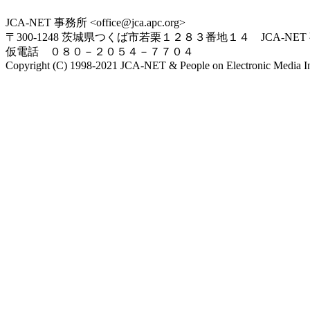
JCA-NET 事務所 <office@jca.apc.org>
〒300-1248 茨城県つくば市若栗１２８３番地１４ JCA-NET
仮電話 ０８０－２０５４－７７０４
Copyright (C) 1998-2021 JCA-NET & People on Electronic Media Inc.