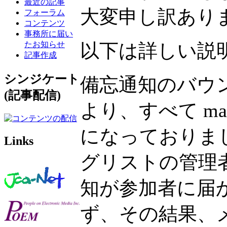
最近の記事
大変申し訳あり
フォーラム
コンテンツ
事務所に届い
たお知らせ
以下は詳しい説
記事作成
シンジケート
備忘通知のバウ
(記事配信)
より、すべて mai
になっておりま
Links
グリストの管理
知が参加者に届
ず、その結果、