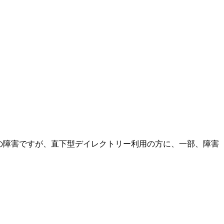
.jca.apc.org ) の障害ですが、直下型デイレクトリー利用の方に、一部、障害