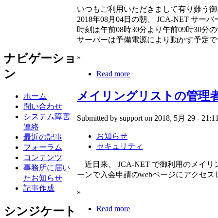
いつもご利用いただきまして有り難う御
2018年08月04日の朝、 JCA-NE
時刻は午前08時30分より午前09時30分
サーバーは予備電源により動かす予定で
ナビゲーショ
»
ン
Read more
メイリングリストの管理
ホーム
問い合わせ
システム障害
Submitted by support on 2018, 5月 29 - 21:11
連絡
お知らせ
最近の記事
セキュリティ
フォーラム
コンテンツ
近日来、 JCA-NET で御利用のメ
事務所に届い
ーンで入会申請のwebページにアクセ
たお知らせ
記事作成
»
Read more
シンジケート