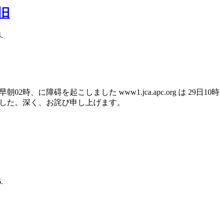
復旧
.
02時、に障碍を起こしました www1.jca.apc.org は 29
した。深く、お詫び申し上げます。
.