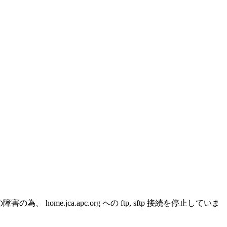
g ) の障害の為、 home.jca.apc.org への ftp, sftp 接続を停止していま