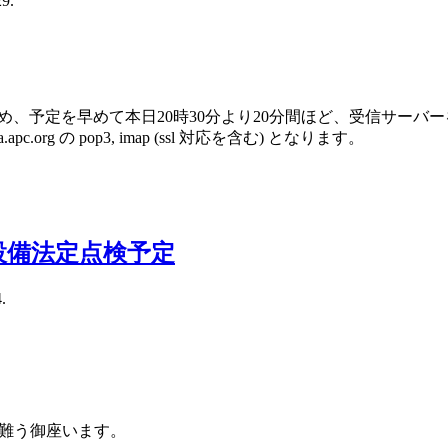
29.
ため、予定を早めて本日20時30分より20分間ほど、受信サーバ
a.apc.org の pop3, imap (ssl 対応を含む) となります。
気設備法定点検予定
.
難う御座います。