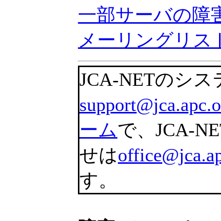
一部サーバの障害／
メーリングリストの
JCA-NETの
support@jca.apc.o
ーム
で、JCA-
せは
office@jca.a
す。